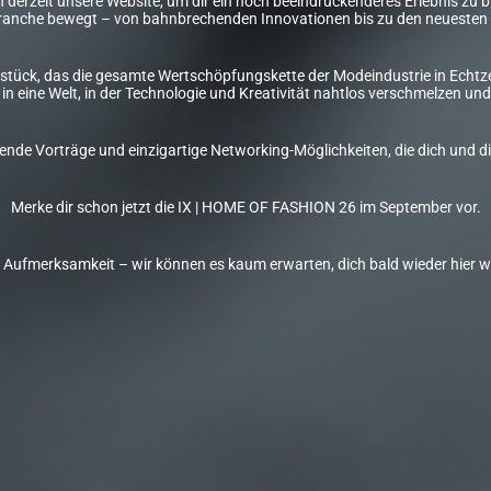
derzeit unsere Website, um dir ein noch beeindruckenderes Erlebnis zu bie
anche bewegt – von bahnbrechenden Innovationen bis zu den neuesten 
stück, das die gesamte Wertschöpfungskette der Modeindustrie in Echtzei
in eine Welt, in der Technologie und Kreativität nahtlos verschmelzen 
erende Vorträge und einzigartige Networking-Möglichkeiten, die dich un
Merke dir schon jetzt die IX | HOME OF FASHION 26 im September vor.
e Aufmerksamkeit – wir können es kaum erwarten, dich bald wieder hier 