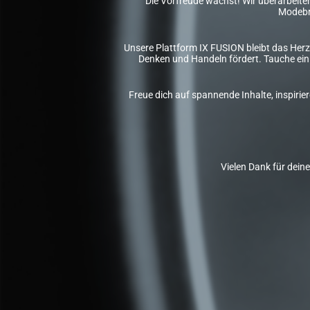
Die Vorfreude wächst! Wir überarbeiten 
Modebr
Unsere Plattform IX FUSION bleibt das Herz
Denken und Handeln fördert. Tauche ein 
Freue dich auf spannende Inhalte, inspiri
Vielen Dank für dein