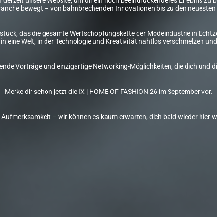
derzeit unsere Website, um dir ein noch beeindruckenderes Erlebnis zu bie
anche bewegt – von bahnbrechenden Innovationen bis zu den neuesten 
stück, das die gesamte Wertschöpfungskette der Modeindustrie in Echtzei
in eine Welt, in der Technologie und Kreativität nahtlos verschmelzen 
erende Vorträge und einzigartige Networking-Möglichkeiten, die dich un
Merke dir schon jetzt die IX | HOME OF FASHION 26 im September vor.
e Aufmerksamkeit – wir können es kaum erwarten, dich bald wieder hier 