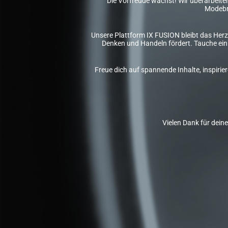
Die Vorfreude wächst! Wir überarbeiten 
Modebr
Unsere Plattform IX FUSION bleibt das Herz
Denken und Handeln fördert. Tauche ein 
Freue dich auf spannende Inhalte, inspiri
Vielen Dank für dein