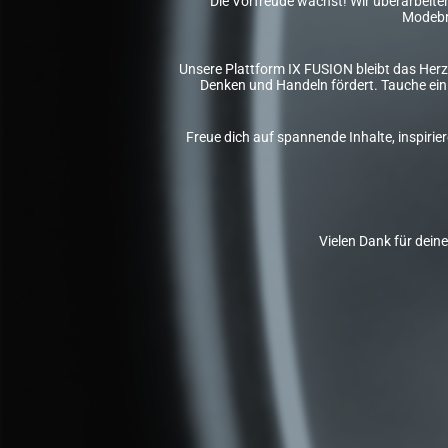
Die Vorfreude wächst! Wir überarbeiten 
Modebr
Unsere Plattform IX FUSION bleibt das Herz
Denken und Handeln fördert. Tauche ein 
Freue dich auf spannende Inhalte, inspiri
Vielen Dank für dein