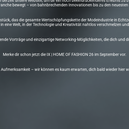
derzeit unsere Website, um dir ein noch beeindruckenderes Erlebnis zu bie
anche bewegt – von bahnbrechenden Innovationen bis zu den neuesten 
stück, das die gesamte Wertschöpfungskette der Modeindustrie in Echtzei
in eine Welt, in der Technologie und Kreativität nahtlos verschmelzen 
erende Vorträge und einzigartige Networking-Möglichkeiten, die dich un
Merke dir schon jetzt die IX | HOME OF FASHION 26 im September vor.
e Aufmerksamkeit – wir können es kaum erwarten, dich bald wieder hier 