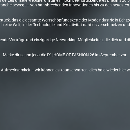
derzeit unsere Website, um dir ein noch beeindruckenderes Erlebnis zu bie
anche bewegt – von bahnbrechenden Innovationen bis zu den neuesten 
stück, das die gesamte Wertschöpfungskette der Modeindustrie in Echtzei
in eine Welt, in der Technologie und Kreativität nahtlos verschmelzen 
erende Vorträge und einzigartige Networking-Möglichkeiten, die dich un
Merke dir schon jetzt die IX | HOME OF FASHION 26 im September vor.
e Aufmerksamkeit – wir können es kaum erwarten, dich bald wieder hier 