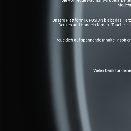
Die Vorfreude wächst! Wir überarbeiten 
Modebr
Unsere Plattform IX FUSION bleibt das Herz
Denken und Handeln fördert. Tauche ein 
Freue dich auf spannende Inhalte, inspiri
Vielen Dank für dein