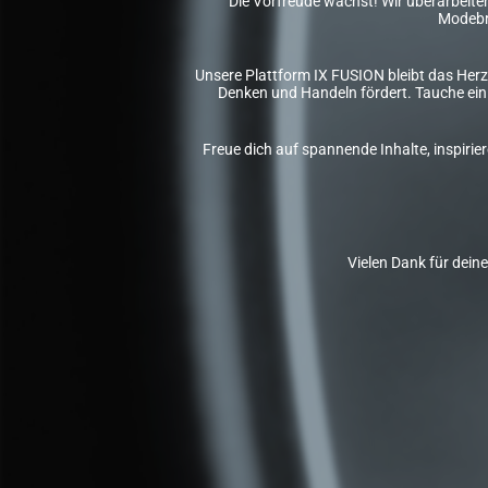
Die Vorfreude wächst! Wir überarbeiten 
Modebr
Unsere Plattform IX FUSION bleibt das Herz
Denken und Handeln fördert. Tauche ein 
Freue dich auf spannende Inhalte, inspiri
Vielen Dank für dein