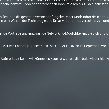
derzeit unsere Website, um dir ein noch beeindruckenderes Erlebnis zu bie
anche bewegt – von bahnbrechenden Innovationen bis zu den neuesten 
stück, das die gesamte Wertschöpfungskette der Modeindustrie in Echtzei
in eine Welt, in der Technologie und Kreativität nahtlos verschmelzen 
erende Vorträge und einzigartige Networking-Möglichkeiten, die dich un
Merke dir schon jetzt die IX | HOME OF FASHION 26 im September vor.
e Aufmerksamkeit – wir können es kaum erwarten, dich bald wieder hier 